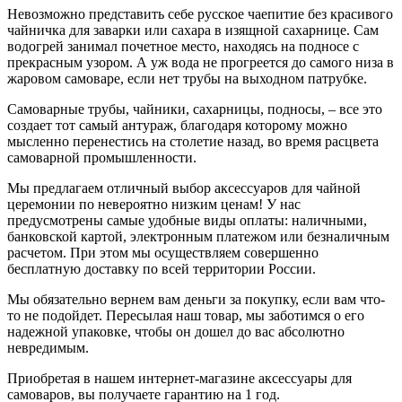
Невозможно представить себе русское чаепитие без красивого
чайничка для заварки или сахара в изящной сахарнице. Сам
водогрей занимал почетное место, находясь на подносе с
прекрасным узором. А уж вода не прогреется до самого низа в
жаровом самоваре, если нет трубы на выходном патрубке.
Самоварные трубы, чайники, сахарницы, подносы, – все это
создает тот самый антураж, благодаря которому можно
мысленно перенестись на столетие назад, во время расцвета
самоварной промышленности.
Мы предлагаем отличный выбор аксессуаров для чайной
церемонии по невероятно низким ценам! У нас
предусмотрены самые удобные виды оплаты: наличными,
банковской картой, электронным платежом или безналичным
расчетом. При этом мы осуществляем совершенно
бесплатную доставку по всей территории России.
Мы обязательно вернем вам деньги за покупку, если вам что-
то не подойдет. Пересылая наш товар, мы заботимся о его
надежной упаковке, чтобы он дошел до вас абсолютно
невредимым.
Приобретая в нашем интернет-магазине аксессуары для
самоваров, вы получаете гарантию на 1 год.