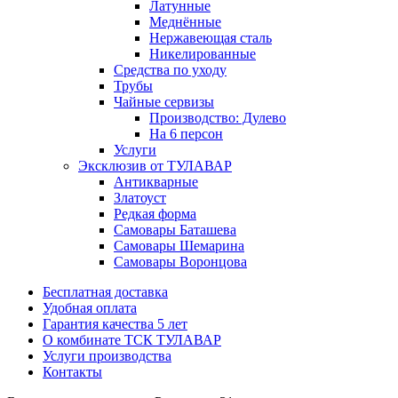
Латунные
Меднённые
Нержавеющая сталь
Никелированные
Средства по уходу
Трубы
Чайные сервизы
Производство: Дулево
На 6 персон
Услуги
Эксклюзив от ТУЛАВАР
Антикварные
Златоуст
Редкая форма
Самовары Баташева
Самовары Шемарина
Самовары Воронцова
Бесплатная доставка
Удобная оплата
Гарантия качества 5 лет
О комбинате ТСК ТУЛАВАР
Услуги производства
Контакты