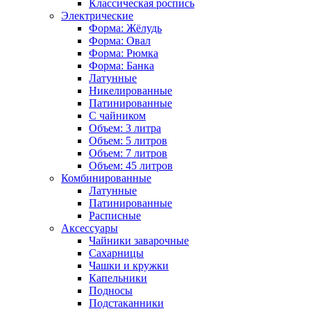
Классическая роспись
Электрические
Форма: Жёлудь
Форма: Овал
Форма: Рюмка
Форма: Банка
Латунные
Никелированные
Патинированные
С чайником
Объем: 3 литра
Объем: 5 литров
Объем: 7 литров
Объем: 45 литров
Комбинированные
Латунные
Патинированные
Расписные
Аксессуары
Чайники заварочные
Сахарницы
Чашки и кружки
Капельники
Подносы
Подстаканники