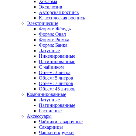
Хохлома
Эксклюзив
Авторская роспись
Классическая роспись
Электрические
Форма: Жёлудь
Форма: Овал
Форма: Рюмка
Форма: Банка
Латунные
Никелированные
Патинированные
С чайником
Объем: 3 литра
Объем: 5 литров
Объем: 7 литров
Объем: 45 литров
Комбинированные
Латунные
Патинированные
Расписные
Аксессуары
Чайники заварочные
Сахарницы
Чашки и кружки