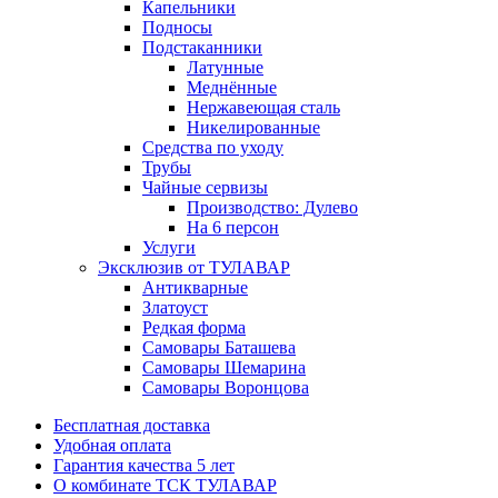
Капельники
Подносы
Подстаканники
Латунные
Меднённые
Нержавеющая сталь
Никелированные
Средства по уходу
Трубы
Чайные сервизы
Производство: Дулево
На 6 персон
Услуги
Эксклюзив от ТУЛАВАР
Антикварные
Златоуст
Редкая форма
Самовары Баташева
Самовары Шемарина
Самовары Воронцова
Бесплатная доставка
Удобная оплата
Гарантия качества 5 лет
О комбинате ТСК ТУЛАВАР