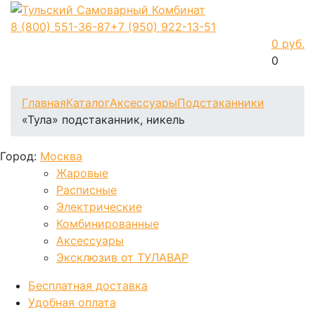
8 (800)
551-36-87
+7 (950)
922-13-51
0 руб.
0
Фиксируем цены и доставка бесплатно до 15 августа
Главная
Каталог
Аксессуары
Подстаканники
«Тула» подстаканник, никель
Город:
Москва
Жаровые
Расписные
Электрические
Комбинированные
Аксессуары
Эксклюзив от ТУЛАВАР
Бесплатная доставка
Удобная оплата