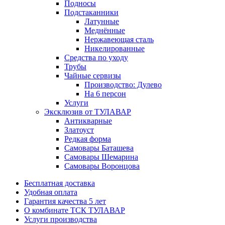
Подносы
Подстаканники
Латунные
Меднённые
Нержавеющая сталь
Никелированные
Средства по уходу
Трубы
Чайные сервизы
Производство: Дулево
На 6 персон
Услуги
Эксклюзив от ТУЛАВАР
Антикварные
Златоуст
Редкая форма
Самовары Баташева
Самовары Шемарина
Самовары Воронцова
Бесплатная доставка
Удобная оплата
Гарантия качества 5 лет
О комбинате ТСК ТУЛАВАР
Услуги производства