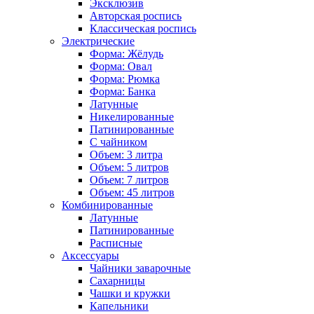
Эксклюзив
Авторская роспись
Классическая роспись
Электрические
Форма: Жёлудь
Форма: Овал
Форма: Рюмка
Форма: Банка
Латунные
Никелированные
Патинированные
С чайником
Объем: 3 литра
Объем: 5 литров
Объем: 7 литров
Объем: 45 литров
Комбинированные
Латунные
Патинированные
Расписные
Аксессуары
Чайники заварочные
Сахарницы
Чашки и кружки
Капельники