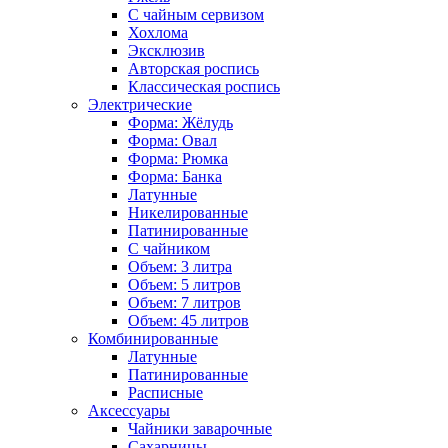
С чайным сервизом
Хохлома
Эксклюзив
Авторская роспись
Классическая роспись
Электрические
Форма: Жёлудь
Форма: Овал
Форма: Рюмка
Форма: Банка
Латунные
Никелированные
Патинированные
С чайником
Объем: 3 литра
Объем: 5 литров
Объем: 7 литров
Объем: 45 литров
Комбинированные
Латунные
Патинированные
Расписные
Аксессуары
Чайники заварочные
Сахарницы