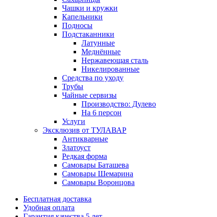
Чашки и кружки
Капельники
Подносы
Подстаканники
Латунные
Меднённые
Нержавеющая сталь
Никелированные
Средства по уходу
Трубы
Чайные сервизы
Производство: Дулево
На 6 персон
Услуги
Эксклюзив от ТУЛАВАР
Антикварные
Златоуст
Редкая форма
Самовары Баташева
Самовары Шемарина
Самовары Воронцова
Бесплатная доставка
Удобная оплата
Гарантия качества 5 лет