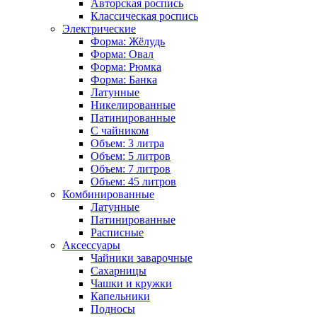
Авторская роспись
Классическая роспись
Электрические
Форма: Жёлудь
Форма: Овал
Форма: Рюмка
Форма: Банка
Латунные
Никелированные
Патинированные
С чайником
Объем: 3 литра
Объем: 5 литров
Объем: 7 литров
Объем: 45 литров
Комбинированные
Латунные
Патинированные
Расписные
Аксессуары
Чайники заварочные
Сахарницы
Чашки и кружки
Капельники
Подносы