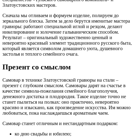
Златоустовских мастеров.
Сначала мы отливаем и формуем изделие, полируем до
зеркального блеска. Затем за дело берутся именитые мастера
гравюры: работают специальной иглой и резцом, делают
никелирование и золочение гальваническим способом.
Результат – оригинальный художественно ценный и
невероятно красивый элемент традиционного русского быта,
который является символом домашнего уюта, душевного
застолья и теплого семейного очага.
Презент со смыслом
Самовар в технике Златоустовской гравюры на стали –
презент с глубоким смыслом. Самовары дарят на счастье в
качестве символа-пожелания семейного благополучия,
денежного достатка и плодородия. Такое изделие точно не
станет пылиться на полках: оно практично, невероятно
красиво и изыскано, как произведение искусства. Им можно
любоваться, пока наслаждаешься ароматным чаем.
Самовар станет отличным и нестандартным подарком:
ко дню свадьбы и юбилею;