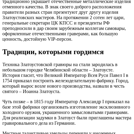
традиционно украшает отечественные металлические изделия
отменного качества. В знак своего доброго расположения
правители разных стран презентуют друг другу изделия
Златоустовских мастеров. На протяжении 2 сотен лет цари,
генеральные секретари ЦК КПСС и президенты РФ
преподносили в дар своим зарубежным коллегам самовары,
оформленные отечественными граверами, как большую
ценность, достойную VIP-персон.
Традиции, которыми гордимся
Техника Златоустовской гравюры на стали зародилась в
небольшом городке Челябинской области – Златоусте.
История гласит, что Великий Император Всея Руси Павел I в
1754 приказал построить железоделательную фабрику. Город,
который вырос возле нового производства, назвали в честь
святого – Иоанна Златоуста.
Чуть позже – в 1815 году Император Александр I приказал на
базе этой фабрики организовать изготовление эксклюзивного
холодного оружия, украшенного замысловатыми гравюрами.
Для реализации задумки в Златоуст были приглашены мастера
гравировального дела из Германии.
Местные талантливые умельцы переняли у иноземных