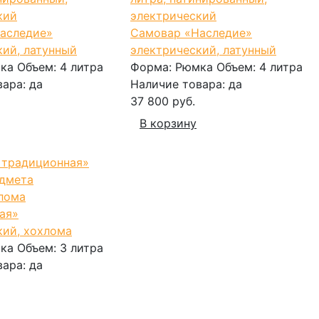
аследие»
Самовар «Наследие»
кий, латунный
электрический, латунный
ка
Объем:
4 литра
Форма:
Рюмка
Объем:
4 литра
вара:
да
Наличие товара:
да
37 800 руб.
В корзину
лома
ая»
кий, хохлома
ка
Объем:
3 литра
вара:
да