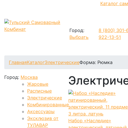
Каталог са
Город:
8 (800)
301-6
Выбрать
922-13-51
Фиксируем цены и доставка бесплатно до 15 августа
Главная
Каталог
Электрические
Форма: Рюмка
Электрич
Город:
Москва
Жаровые
Расписные
Электрические
Комбинированные
Аксессуары
Эксклюзив от
Набор «Наследие»
ТУЛАВАР
электрический, латунный