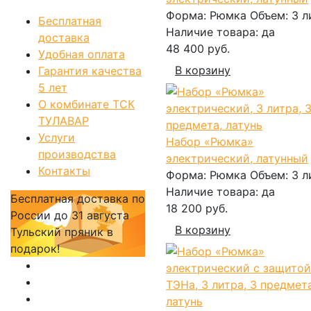
Форма:
Рюмка
Объем:
3 л
Бесплатная
Наличие товара:
да
доставка
48 400 руб.
Удобная оплата
В корзину
Гарантия качества
5 лет
О комбинате ТСК
ТУЛАВАР
Услуги
Набор «Рюмка»
производства
электрический, латунный
Контакты
Форма:
Рюмка
Объем:
3 л
Наличие товара:
да
Бесплатная доставка по
18 200 руб.
России
до 31 августа
В корзину
Тульский пряник
в
подарок!