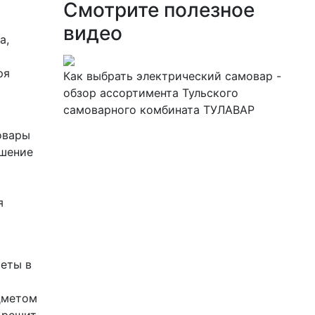
Смотрите полезное
видео
а,
ря
Как выбрать электрический самовар -
обзор ассортимента Тульского
самоварного комбината ТУЛАВАР
овары
ашение
й
я
меты в
й
дметом