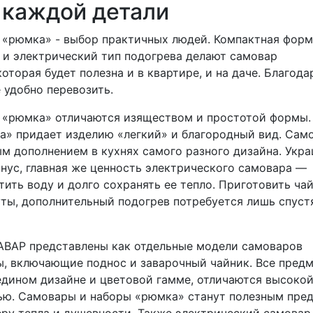
 каждой детали
«рюмка» - выбор практичных людей. Компактная форм
 и электрический тип подогрева делают самовар
оторая будет полезна и в квартире, и на даче. Благода
 удобно перевозить.
 «рюмка» отличаются изяществом и простотой формы.
а» придает изделию «легкий» и благородный вид. Сам
м дополнением в кухнях самого разного дизайна. Укр
нус, главная же ценность электрического самовара —
ить воду и долго сохранять ее тепло. Приготовить ча
ты, дополнительный подогрев потребуется лишь спуст
АВАР представлены как отдельные модели самоваров
ы, включающие поднос и заварочный чайник. Все пред
дином дизайне и цветовой гамме, отличаются высоко
ью. Самовары и наборы «рюмка» станут полезным пре