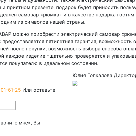
еру тепла и душевности. Также электрический самовар
 и приятном презенте: подарок будет приносить пользу
Идеален самовар «рюмка» и в качестве подарка гостям 
я одним из символов нашей страны.
ЛАВАР можно приобрести электрический самовар «рюм
: предоставляется пятилетняя гарантия, возможность 
дней после покупки, возможность выбора способа опла
ой каждое изделие тщательно проверяется и упаковыва
тся покупателю в идеальном состоянии.
Юлия Гопкалова
Директо
301-61-25
Или оставьте
воните мне», Вы