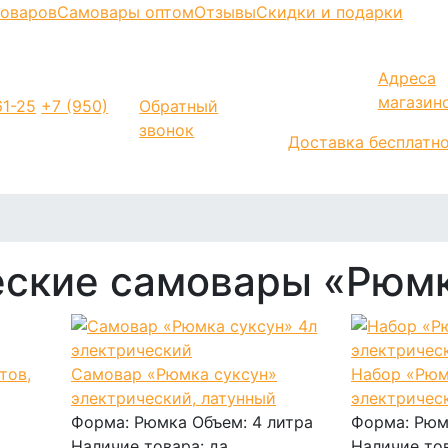
моваров
Самовары оптом
Отзывы
Скидки и подарки
Адреса
магазин
1-25
+7 (950)
Обратный
звонок
Доставка бесплатн
еские самовары «Рюм
Самовар «Рюмка суксун»
Набор «Рюм
электрический, латунный
электричес
Форма:
Рюмка
Объем:
4 литра
Форма:
Рюм
Наличие товара:
да
Наличие то