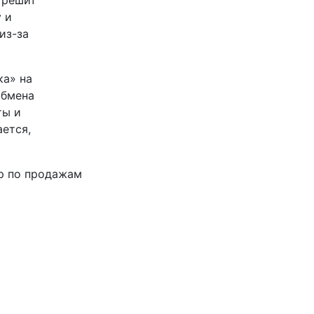
 решит
 и
из-за
ка» на
обмена
ты и
ется,
р по продажам