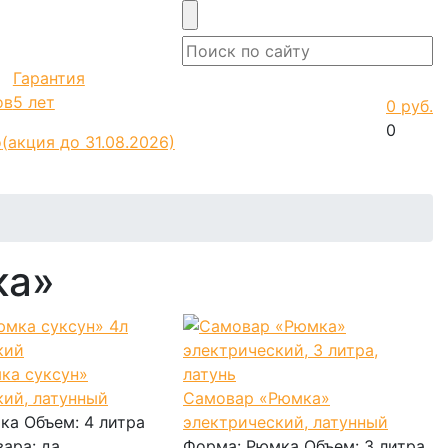
Гарантия
ов
5 лет
0 руб.
0
о
(акция до 31.08.2026)
ка»
ка суксун»
кий, латунный
Самовар «Рюмка»
ка
Объем:
4 литра
электрический, латунный
вара:
да
Форма:
Рюмка
Объем:
3 литра