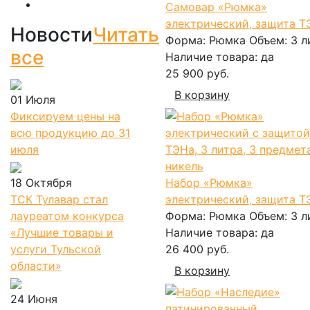
Самовар «Рюмка»
электрический, защита Т
Новости
Читать
Форма:
Рюмка
Объем:
3 л
все
Наличие товара:
да
25 900 руб.
В корзину
01 Июля
Фиксируем цены на
всю продукцию до 31
июля
18 Октября
Набор «Рюмка»
ТСК Тулавар стал
электрический, защита Т
лауреатом конкурса
Форма:
Рюмка
Объем:
3 л
«Лучшие товары и
Наличие товара:
да
услуги Тульской
26 400 руб.
области»
В корзину
24 Июня