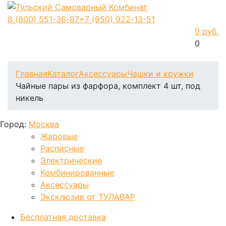
8 (800)
551-36-87
+7 (950)
922-13-51
0 руб.
0
Фиксируем цены и доставка бесплатно до 15 августа
Главная
Каталог
Аксессуары
Чашки и кружки
Чайные пары из фарфора, комплект 4 шт, под
никель
Город:
Москва
Жаровые
Расписные
Электрические
Комбинированные
Аксессуары
Эксклюзив от ТУЛАВАР
Бесплатная доставка