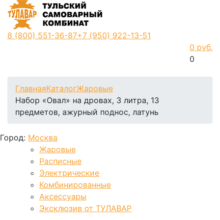
8 (800)
551-36-87
+7 (950)
922-13-51
0 руб.
0
Фиксируем цены и доставка бесплатно до 15 августа
Главная
Каталог
Жаровые
Набор «Овал» на дровах, 3 литра, 13
предметов, ажурный поднос, латунь
Город:
Москва
Жаровые
Расписные
Электрические
Комбинированные
Аксессуары
Эксклюзив от ТУЛАВАР