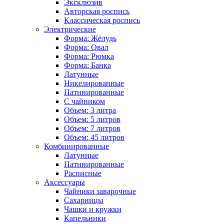
Эксклюзив
Авторская роспись
Классическая роспись
Электрические
Форма: Жёлудь
Форма: Овал
Форма: Рюмка
Форма: Банка
Латунные
Никелированные
Патинированные
С чайником
Объем: 3 литра
Объем: 5 литров
Объем: 7 литров
Объем: 45 литров
Комбинированные
Латунные
Патинированные
Расписные
Аксессуары
Чайники заварочные
Сахарницы
Чашки и кружки
Капельники