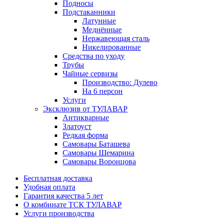
Подносы
Подстаканники
Латунные
Меднённые
Нержавеющая сталь
Никелированные
Средства по уходу
Трубы
Чайные сервизы
Производство: Дулево
На 6 персон
Услуги
Эксклюзив от ТУЛАВАР
Антикварные
Златоуст
Редкая форма
Самовары Баташева
Самовары Шемарина
Самовары Воронцова
Бесплатная доставка
Удобная оплата
Гарантия качества 5 лет
О комбинате ТСК ТУЛАВАР
Услуги производства