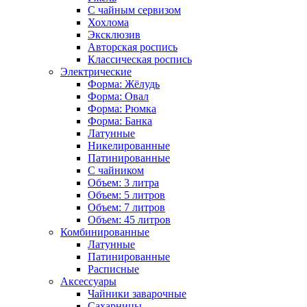
С чайным сервизом
Хохлома
Эксклюзив
Авторская роспись
Классическая роспись
Электрические
Форма: Жёлудь
Форма: Овал
Форма: Рюмка
Форма: Банка
Латунные
Никелированные
Патинированные
С чайником
Объем: 3 литра
Объем: 5 литров
Объем: 7 литров
Объем: 45 литров
Комбинированные
Латунные
Патинированные
Расписные
Аксессуары
Чайники заварочные
Сахарницы