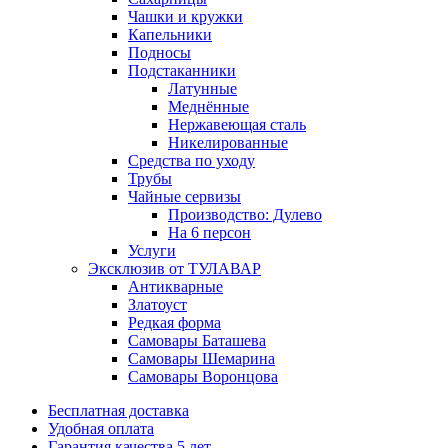
Чашки и кружки
Капельники
Подносы
Подстаканники
Латунные
Меднённые
Нержавеющая сталь
Никелированные
Средства по уходу
Трубы
Чайные сервизы
Производство: Дулево
На 6 персон
Услуги
Эксклюзив от ТУЛАВАР
Антикварные
Златоуст
Редкая форма
Самовары Баташева
Самовары Шемарина
Самовары Воронцова
Бесплатная доставка
Удобная оплата
Гарантия качества 5 лет