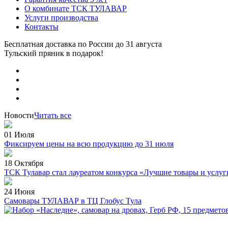
О комбинате ТСК ТУЛАВАР
Услуги производства
Контакты
Бесплатная доставка по России
до 31 августа
Тульский пряник
в подарок!
Новости
Читать все
01 Июля
Фиксируем цены на всю продукцию до 31 июля
18 Октября
ТСК Тулавар стал лауреатом конкурса «Лучшие товары и услуг
24 Июня
Самовары ТУЛАВАР в ТЦ Глобус Тула