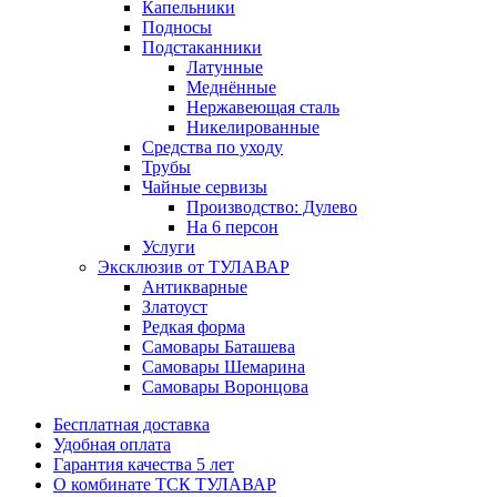
Капельники
Подносы
Подстаканники
Латунные
Меднённые
Нержавеющая сталь
Никелированные
Средства по уходу
Трубы
Чайные сервизы
Производство: Дулево
На 6 персон
Услуги
Эксклюзив от ТУЛАВАР
Антикварные
Златоуст
Редкая форма
Самовары Баташева
Самовары Шемарина
Самовары Воронцова
Бесплатная доставка
Удобная оплата
Гарантия качества 5 лет
О комбинате ТСК ТУЛАВАР