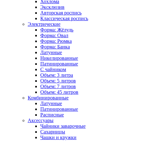
Хохлома
Эксклюзив
Авторская роспись
Классическая роспись
Электрические
Форма: Жёлудь
Форма: Овал
Форма: Рюмка
Форма: Банка
Латунные
Никелированные
Патинированные
С чайником
Объем: 3 литра
Объем: 5 литров
Объем: 7 литров
Объем: 45 литров
Комбинированные
Латунные
Патинированные
Расписные
Аксессуары
Чайники заварочные
Сахарницы
Чашки и кружки