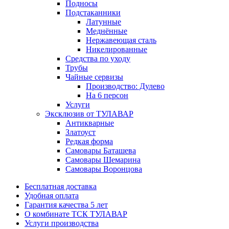
Подносы
Подстаканники
Латунные
Меднённые
Нержавеющая сталь
Никелированные
Средства по уходу
Трубы
Чайные сервизы
Производство: Дулево
На 6 персон
Услуги
Эксклюзив от ТУЛАВАР
Антикварные
Златоуст
Редкая форма
Самовары Баташева
Самовары Шемарина
Самовары Воронцова
Бесплатная доставка
Удобная оплата
Гарантия качества 5 лет
О комбинате ТСК ТУЛАВАР
Услуги производства