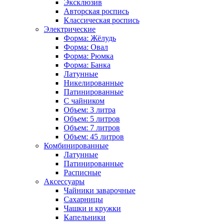
Эксклюзив
Авторская роспись
Классическая роспись
Электрические
Форма: Жёлудь
Форма: Овал
Форма: Рюмка
Форма: Банка
Латунные
Никелированные
Патинированные
С чайником
Объем: 3 литра
Объем: 5 литров
Объем: 7 литров
Объем: 45 литров
Комбинированные
Латунные
Патинированные
Расписные
Аксессуары
Чайники заварочные
Сахарницы
Чашки и кружки
Капельники