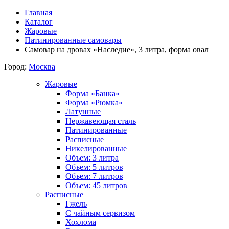
Главная
Каталог
Жаровые
Патинированные самовары
Самовар на дровах «Наследие», 3 литра, форма овал
Город:
Москва
Жаровые
Форма «Банка»
Форма «Рюмка»
Латунные
Нержавеющая сталь
Патинированные
Расписные
Никелированные
Объем: 3 литра
Объем: 5 литров
Объем: 7 литров
Объем: 45 литров
Расписные
Гжель
С чайным сервизом
Хохлома