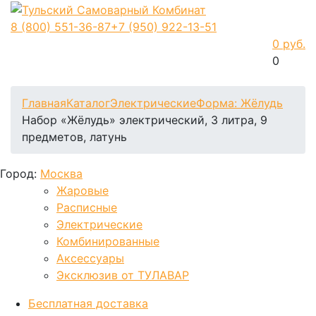
8 (800)
551-36-87
+7 (950)
922-13-51
0 руб.
0
Фиксируем цены и доставка бесплатно до 15 августа
Главная
Каталог
Электрические
Форма: Жёлудь
Набор «Жёлудь» электрический, 3 литра, 9
предметов, латунь
Город:
Москва
Жаровые
Расписные
Электрические
Комбинированные
Аксессуары
Эксклюзив от ТУЛАВАР
Бесплатная доставка