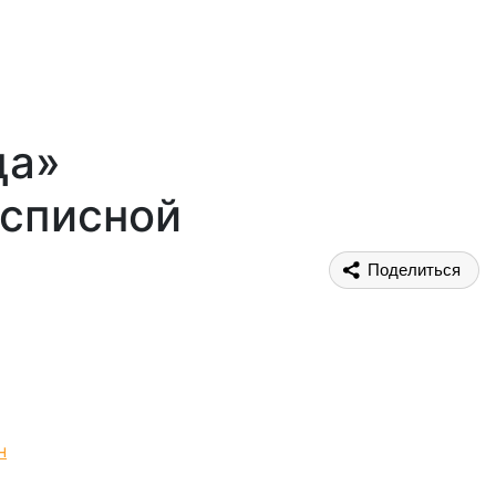
ца»
асписной
Поделиться
н