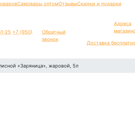
моваров
Самовары оптом
Отзывы
Скидки и подарки
Адреса
магазин
1-25
+7 (950)
Обратный
звонок
Доставка бесплатн
писной «Заряница», жаровой, 5л