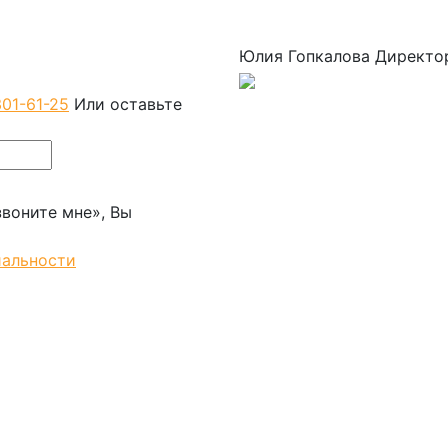
зину
Юлия Гопкалова
Директо
301-61-25
Или оставьте
воните мне», Вы
иальности