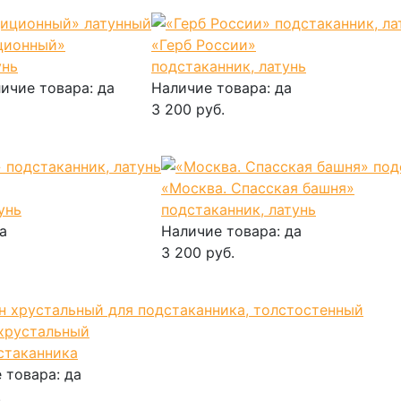
ционный»
«Герб России»
унь
подстаканник, латунь
ичие товара:
да
Наличие товара:
да
3 200 руб.
В корзину
«Москва. Спасская башня»
унь
подстаканник, латунь
а
Наличие товара:
да
3 200 руб.
В корзину
хрустальный
стаканника
 товара:
да
.