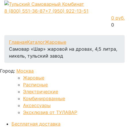
8 (800)
551-36-87
+7 (950)
922-13-51
0 руб.
0
Фиксируем цены и доставка бесплатно до 15 августа
Главная
Каталог
Жаровые
Самовар «Шар» жаровой на дровах, 4,5 литра,
никель, тульский завод
Город:
Москва
Жаровые
Расписные
Электрические
Комбинированные
Аксессуары
Эксклюзив от ТУЛАВАР
Бесплатная доставка