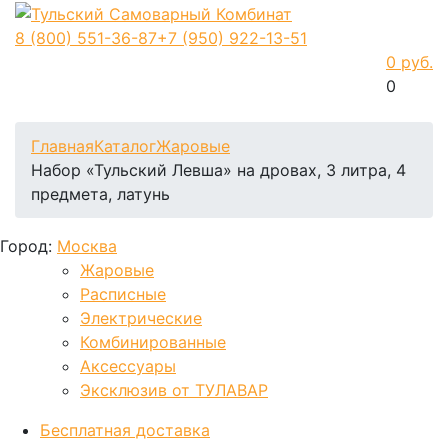
8 (800)
551-36-87
+7 (950)
922-13-51
0 руб.
0
Фиксируем цены и доставка бесплатно до 15 августа
Главная
Каталог
Жаровые
Набор «Тульский Левша» на дровах, 3 литра, 4
предмета, латунь
Город:
Москва
Жаровые
Расписные
Электрические
Комбинированные
Аксессуары
Эксклюзив от ТУЛАВАР
Бесплатная доставка