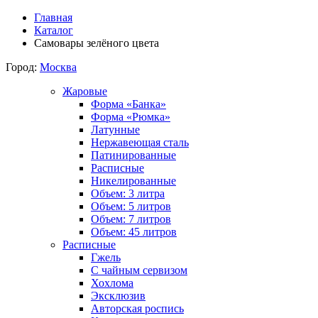
Главная
Каталог
Самовары зелёного цвета
Город:
Москва
Жаровые
Форма «Банка»
Форма «Рюмка»
Латунные
Нержавеющая сталь
Патинированные
Расписные
Никелированные
Объем: 3 литра
Объем: 5 литров
Объем: 7 литров
Объем: 45 литров
Расписные
Гжель
С чайным сервизом
Хохлома
Эксклюзив
Авторская роспись