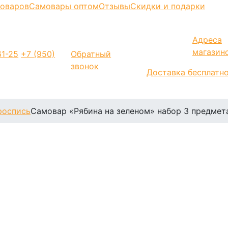
моваров
Самовары оптом
Отзывы
Скидки и подарки
Адреса
магазин
1-25
+7 (950)
Обратный
звонок
Доставка бесплатн
роспись
Самовар «Рябина на зеленом» набор 3 предмет