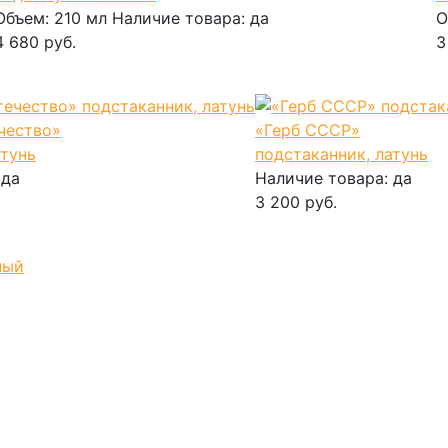
Объем:
210 мл
Наличие товара:
да
О
4 680 руб.
3
В корзину
чество»
«Герб СССР»
атунь
подстаканник, латунь
:
да
Наличие товара:
да
3 200 руб.
В корзину