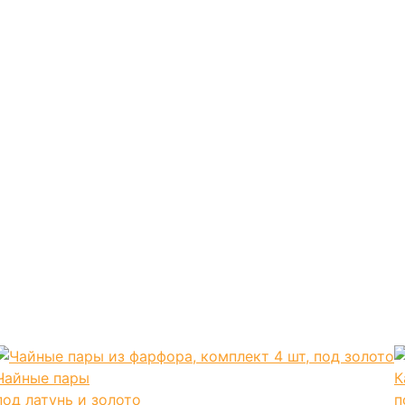
Чайные пары
К
под латунь и золото
п