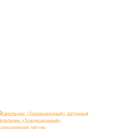
апельник «Традиционный»
олированная латунь