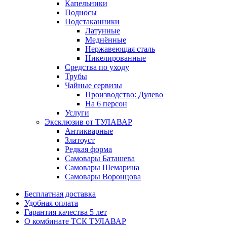
Капельники
Подносы
Подстаканники
Латунные
Меднённые
Нержавеющая сталь
Никелированные
Средства по уходу
Трубы
Чайные сервизы
Производство: Дулево
На 6 персон
Услуги
Эксклюзив от ТУЛАВАР
Антикварные
Златоуст
Редкая форма
Самовары Баташева
Самовары Шемарина
Самовары Воронцова
Бесплатная доставка
Удобная оплата
Гарантия качества 5 лет
О комбинате ТСК ТУЛАВАР