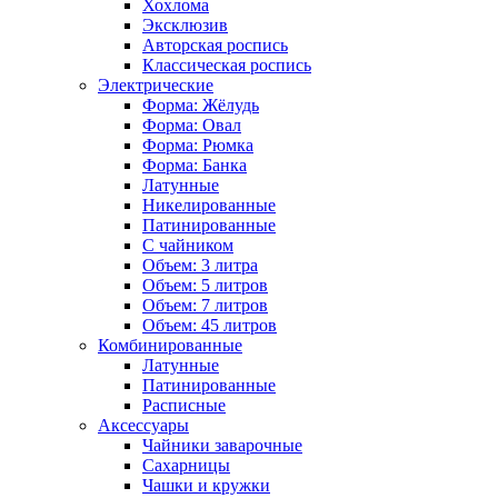
Хохлома
Эксклюзив
Авторская роспись
Классическая роспись
Электрические
Форма: Жёлудь
Форма: Овал
Форма: Рюмка
Форма: Банка
Латунные
Никелированные
Патинированные
С чайником
Объем: 3 литра
Объем: 5 литров
Объем: 7 литров
Объем: 45 литров
Комбинированные
Латунные
Патинированные
Расписные
Аксессуары
Чайники заварочные
Сахарницы
Чашки и кружки