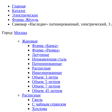
Главная
Каталог
Электрические
Форма: Жёлудь
Самовар «Наследие» патинированный, электрический, 3 л
Город:
Москва
Жаровые
Форма «Банка»
Форма «Рюмка»
Латунные
Нержавеющая сталь
Патинированные
Расписные
Никелированные
Объем: 3 литра
Объем: 5 литров
Объем: 7 литров
Объем: 45 литров
Расписные
Гжель
С чайным сервизом
Хохлома