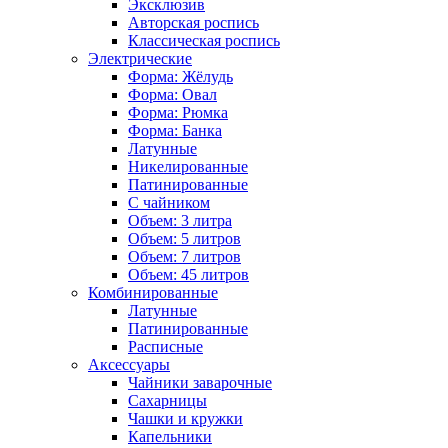
Эксклюзив
Авторская роспись
Классическая роспись
Электрические
Форма: Жёлудь
Форма: Овал
Форма: Рюмка
Форма: Банка
Латунные
Никелированные
Патинированные
С чайником
Объем: 3 литра
Объем: 5 литров
Объем: 7 литров
Объем: 45 литров
Комбинированные
Латунные
Патинированные
Расписные
Аксессуары
Чайники заварочные
Сахарницы
Чашки и кружки
Капельники