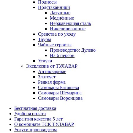
Подносы
Подстаканники
Латунные
Меднённые
Нержавеющая сталь
Никелированные
Средства по уходу
Трубы
Чайные сервизы
Производство: Дулево
На 6 персон
Услуги
Эксклюзив от ТУЛАВАР
Антикварные
Златоуст
Редкая форма
Самовары Баташева
Самовары Шемарина
Самовары Воронцова
Бесплатная доставка
Удобная оплата
Гарантия качества 5 лет
О комбинате ТСК ТУЛАВАР
Услуги производства