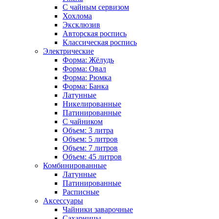
С чайным сервизом
Хохлома
Эксклюзив
Авторская роспись
Классическая роспись
Электрические
Форма: Жёлудь
Форма: Овал
Форма: Рюмка
Форма: Банка
Латунные
Никелированные
Патинированные
С чайником
Объем: 3 литра
Объем: 5 литров
Объем: 7 литров
Объем: 45 литров
Комбинированные
Латунные
Патинированные
Расписные
Аксессуары
Чайники заварочные
Сахарницы