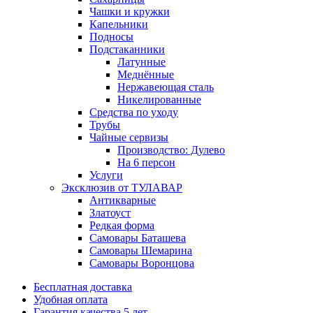
Чашки и кружки
Капельники
Подносы
Подстаканники
Латунные
Меднённые
Нержавеющая сталь
Никелированные
Средства по уходу
Трубы
Чайные сервизы
Производство: Дулево
На 6 персон
Услуги
Эксклюзив от ТУЛАВАР
Антикварные
Златоуст
Редкая форма
Самовары Баташева
Самовары Шемарина
Самовары Воронцова
Бесплатная доставка
Удобная оплата
Гарантия качества 5 лет