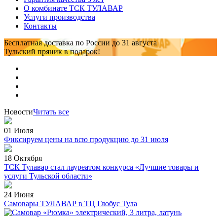
О комбинате ТСК ТУЛАВАР
Услуги производства
Контакты
Бесплатная доставка по России
до 31 августа
Тульский пряник
в подарок!
Новости
Читать все
01 Июля
Фиксируем цены на всю продукцию до 31 июля
18 Октября
ТСК Тулавар стал лауреатом конкурса «Лучшие товары и
услуги Тульской области»
24 Июня
Самовары ТУЛАВАР в ТЦ Глобус Тула