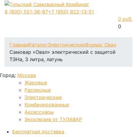
8 (800)
551-36-87
+7 (950)
922-13-51
0 руб.
0
Фиксируем цены и доставка бесплатно до 15 августа
Главная
Каталог
Электрические
Форма: Овал
Самовар «Овал» электрический с защитой
ТЭНа, 3 литра, латунь
Город:
Москва
Жаровые
Расписные
Электрические
Комбинированные
Аксессуары
Эксклюзив от ТУЛАВАР
Бесплатная доставка