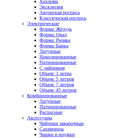
Хохлома
Эксклюзив
Авторская роспись
Классическая роспись
Электрические
Форма: Жёлудь
Форма: Овал
Форма: Рюмка
Форма: Банка
Латунные
Никелированные
Патинированные
С чайником
Объем: 3 литра
Объем: 5 литров
Объем: 7 литров
Объем: 45 литров
Комбинированные
Латунные
Патинированные
Расписные
Аксессуары
Чайники заварочные
Сахарницы
Чашки и кружки