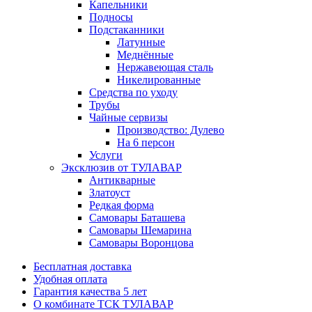
Капельники
Подносы
Подстаканники
Латунные
Меднённые
Нержавеющая сталь
Никелированные
Средства по уходу
Трубы
Чайные сервизы
Производство: Дулево
На 6 персон
Услуги
Эксклюзив от ТУЛАВАР
Антикварные
Златоуст
Редкая форма
Самовары Баташева
Самовары Шемарина
Самовары Воронцова
Бесплатная доставка
Удобная оплата
Гарантия качества 5 лет
О комбинате ТСК ТУЛАВАР