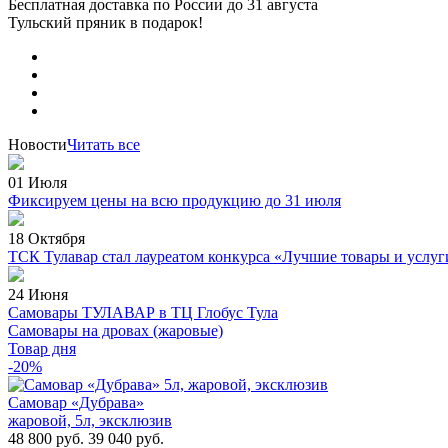
Бесплатная доставка по России
до 31 августа
Тульский пряник
в подарок!
Новости
Читать все
01 Июля
Фиксируем цены на всю продукцию до 31 июля
18 Октября
ТСК Тулавар стал лауреатом конкурса «Лучшие товары и услуг
24 Июня
Самовары ТУЛАВАР в ТЦ Глобус Тула
Самовары на дровах (жаровые)
Товар дня
-20%
Самовар «Дубрава»
жаровой, 5л, эксклюзив
48 800 руб.
39 040 руб.