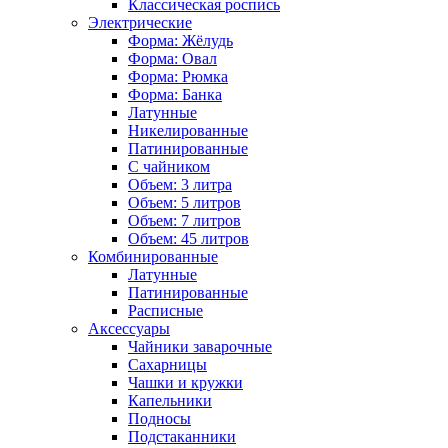
Классическая роспись
Электрические
Форма: Жёлудь
Форма: Овал
Форма: Рюмка
Форма: Банка
Латунные
Никелированные
Патинированные
С чайником
Объем: 3 литра
Объем: 5 литров
Объем: 7 литров
Объем: 45 литров
Комбинированные
Латунные
Патинированные
Расписные
Аксессуары
Чайники заварочные
Сахарницы
Чашки и кружки
Капельники
Подносы
Подстаканники