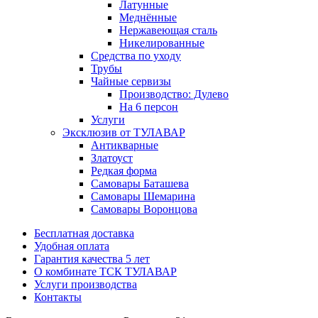
Латунные
Меднённые
Нержавеющая сталь
Никелированные
Средства по уходу
Трубы
Чайные сервизы
Производство: Дулево
На 6 персон
Услуги
Эксклюзив от ТУЛАВАР
Антикварные
Златоуст
Редкая форма
Самовары Баташева
Самовары Шемарина
Самовары Воронцова
Бесплатная доставка
Удобная оплата
Гарантия качества 5 лет
О комбинате ТСК ТУЛАВАР
Услуги производства
Контакты