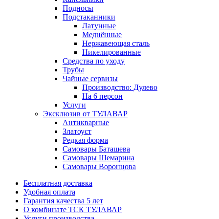
Подносы
Подстаканники
Латунные
Меднённые
Нержавеющая сталь
Никелированные
Средства по уходу
Трубы
Чайные сервизы
Производство: Дулево
На 6 персон
Услуги
Эксклюзив от ТУЛАВАР
Антикварные
Златоуст
Редкая форма
Самовары Баташева
Самовары Шемарина
Самовары Воронцова
Бесплатная доставка
Удобная оплата
Гарантия качества 5 лет
О комбинате ТСК ТУЛАВАР
Услуги производства