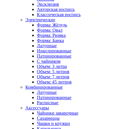
Эксклюзив
Авторская роспись
Классическая роспись
Электрические
Форма: Жёлудь
Форма: Овал
Форма: Рюмка
Форма: Банка
Латунные
Никелированные
Патинированные
С чайником
Объем: 3 литра
Объем: 5 литров
Объем: 7 литров
Объем: 45 литров
Комбинированные
Латунные
Патинированные
Расписные
Аксессуары
Чайники заварочные
Сахарницы
Чашки и кружки
Капельники