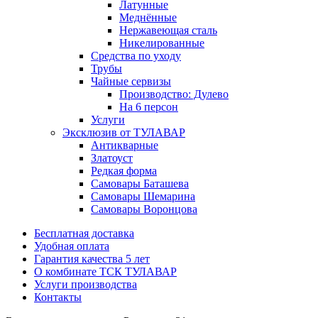
Латунные
Меднённые
Нержавеющая сталь
Никелированные
Средства по уходу
Трубы
Чайные сервизы
Производство: Дулево
На 6 персон
Услуги
Эксклюзив от ТУЛАВАР
Антикварные
Златоуст
Редкая форма
Самовары Баташева
Самовары Шемарина
Самовары Воронцова
Бесплатная доставка
Удобная оплата
Гарантия качества 5 лет
О комбинате ТСК ТУЛАВАР
Услуги производства
Контакты