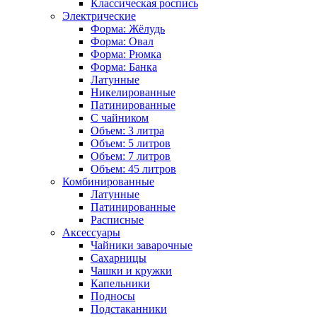
Классическая роспись
Электрические
Форма: Жёлудь
Форма: Овал
Форма: Рюмка
Форма: Банка
Латунные
Никелированные
Патинированные
С чайником
Объем: 3 литра
Объем: 5 литров
Объем: 7 литров
Объем: 45 литров
Комбинированные
Латунные
Патинированные
Расписные
Аксессуары
Чайники заварочные
Сахарницы
Чашки и кружки
Капельники
Подносы
Подстаканники