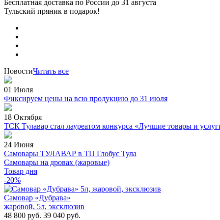
Бесплатная доставка по России
до 31 августа
Тульский пряник
в подарок!
Новости
Читать все
01 Июля
Фиксируем цены на всю продукцию до 31 июля
18 Октября
ТСК Тулавар стал лауреатом конкурса «Лучшие товары и услуг
24 Июня
Самовары ТУЛАВАР в ТЦ Глобус Тула
Самовары на дровах (жаровые)
Товар дня
-20%
Самовар «Дубрава»
жаровой, 5л, эксклюзив
48 800 руб.
39 040 руб.