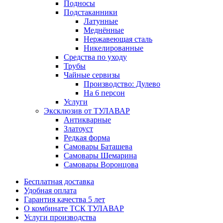
Подносы
Подстаканники
Латунные
Меднённые
Нержавеющая сталь
Никелированные
Средства по уходу
Трубы
Чайные сервизы
Производство: Дулево
На 6 персон
Услуги
Эксклюзив от ТУЛАВАР
Антикварные
Златоуст
Редкая форма
Самовары Баташева
Самовары Шемарина
Самовары Воронцова
Бесплатная доставка
Удобная оплата
Гарантия качества 5 лет
О комбинате ТСК ТУЛАВАР
Услуги производства