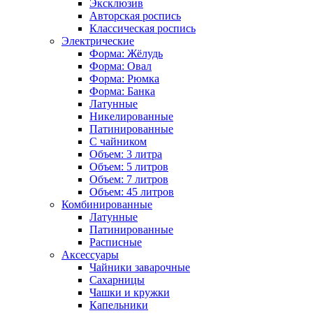
Эксклюзив
Авторская роспись
Классическая роспись
Электрические
Форма: Жёлудь
Форма: Овал
Форма: Рюмка
Форма: Банка
Латунные
Никелированные
Патинированные
С чайником
Объем: 3 литра
Объем: 5 литров
Объем: 7 литров
Объем: 45 литров
Комбинированные
Латунные
Патинированные
Расписные
Аксессуары
Чайники заварочные
Сахарницы
Чашки и кружки
Капельники