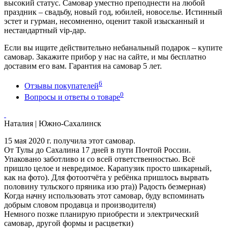
высокий статус. Самовар уместно преподнести на любой
праздник – свадьбу, новый год, юбилей, новоселье. Истинный
эстет и гурман, несомненно, оценит такой изысканный и
нестандартный vip-дар.
Если вы ищите действительно небанальный подарок – купите
самовар. Закажите прибор у нас на сайте, и мы бесплатно
доставим его вам. Гарантия на самовар 5 лет.
6
Отзывы покупателей
0
Вопросы и ответы о товаре
Наталия
| Южно-Сахалинск
15 мая 2020 г. получила этот самовар.
От Тулы до Сахалина 17 дней в пути Почтой России.
Упаковано заботливо и со всей ответственностью. Всё
пришло целое и невредимое. Карапузик просто шикарный,
как на фото). Для фотоотчёта у ребёнка пришлось вырвать
половину тульского пряника изо рта)) Радость безмерная)
Когда начну использовать этот самовар, буду вспоминать
добрым словом продавца и производителя)
Немного позже планирую приобрести и электрический
самовар, другой формы и расцветки)