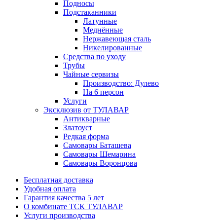
Подносы
Подстаканники
Латунные
Меднённые
Нержавеющая сталь
Никелированные
Средства по уходу
Трубы
Чайные сервизы
Производство: Дулево
На 6 персон
Услуги
Эксклюзив от ТУЛАВАР
Антикварные
Златоуст
Редкая форма
Самовары Баташева
Самовары Шемарина
Самовары Воронцова
Бесплатная доставка
Удобная оплата
Гарантия качества 5 лет
О комбинате ТСК ТУЛАВАР
Услуги производства