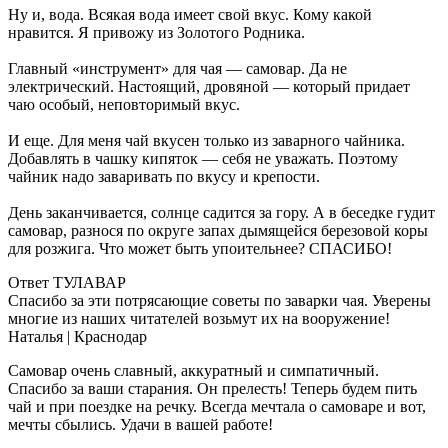
Ну и, вода. Всякая вода имеет свой вкус. Кому какой
нравится. Я привожу из Золотого Родника.
Главный «инструмент» для чая — самовар. Да не
электрический. Настоящий, дровяной — который придает
чаю особый, неповторимый вкус.
И еще. Для меня чай вкусен только из заварного чайника.
Добавлять в чашку кипяток — себя не уважать. Поэтому
чайник надо заваривать по вкусу и крепости.
День заканчивается, солнце садится за гору. А в беседке гудит
самовар, разнося по округе запах дымящейся березовой коры
для розжига. Что может быть упоительнее? СПАСИБО!
Ответ ТУЛАВАР
Спасибо за эти потрясающие советы по заварки чая. Уверены
многие из наших читателей возьмут их на вооружение!
Наталья
| Краснодар
Самовар очень славный, аккуратный и симпатичный.
Спасибо за ваши старания. Он прелесть! Теперь будем пить
чай и при поездке на речку. Всегда мечтала о самоваре и вот,
мечты сбылись. Удачи в вашей работе!