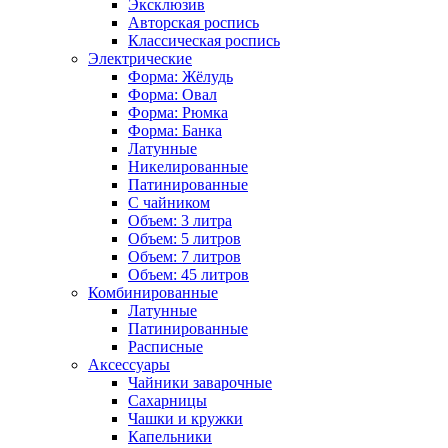
Эксклюзив
Авторская роспись
Классическая роспись
Электрические
Форма: Жёлудь
Форма: Овал
Форма: Рюмка
Форма: Банка
Латунные
Никелированные
Патинированные
С чайником
Объем: 3 литра
Объем: 5 литров
Объем: 7 литров
Объем: 45 литров
Комбинированные
Латунные
Патинированные
Расписные
Аксессуары
Чайники заварочные
Сахарницы
Чашки и кружки
Капельники