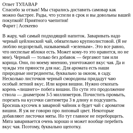
Ответ ТУЛАВАР
Спасибо за отзыв! Мы старались доставить самовар как
можно быстрее. Рады, что успели в срок и вы довольны вашей
покупкой! Приятного чаепития!
Фарит
| Асекеево
В жару, чай самый подходящий напиток. Заваривать надо
черный цейлонский чай, обязательно крупнолистовой. (Я не
люблю недозрелый, называемый «зеленым». Это все равно,
что неспелые яблоки есть. Может кому-то это нравится, но не
мне). Черный — только без добавок — бергамот там или
корица. Они, по моему мнению, уничтожают вкус чая. Да и
чужды эти пряности для нас. Для аромата есть наши
природные ингредиенты, буквально за окном, в саду.
Несколько листочков черный смородины придадут чаю
особый летний вкус. Или корня вишни. Нужно откопать
корень «лишнего» побега вишни. По сути это продолжение
ствола — диаметром 3-5 миллиметров. Почистить промыть,
порезать на кусочки сантиметра 3 в длину и подсушить.
Бросишь кусочек в заварной чайник и будет чай с ароматом
вишни. Я уж не говорю про липовый цвет. Некоторые
добавляют листочки мяты. Но тут главное не переборщить.
Мята заваривается очень хорошо и может вообще перебить
вкус чая. Поэтому, буквально щепотку.