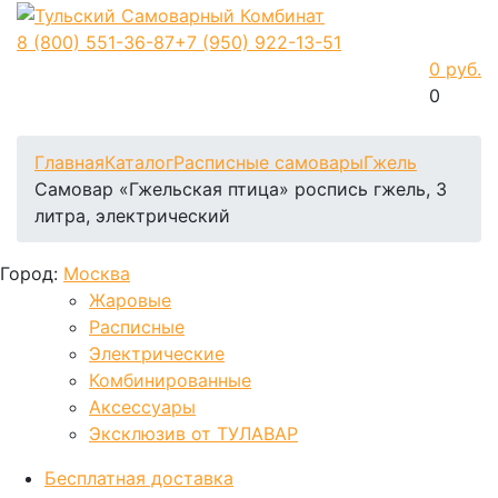
8 (800)
551-36-87
+7 (950)
922-13-51
0 руб.
0
Фиксируем цены и доставка бесплатно до 15 августа
Главная
Каталог
Расписные самовары
Гжель
Самовар «Гжельская птица» роспись гжель, 3
литра, электрический
Город:
Москва
Жаровые
Расписные
Электрические
Комбинированные
Аксессуары
Эксклюзив от ТУЛАВАР
Бесплатная доставка