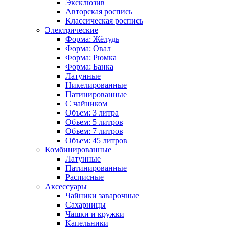
Эксклюзив
Авторская роспись
Классическая роспись
Электрические
Форма: Жёлудь
Форма: Овал
Форма: Рюмка
Форма: Банка
Латунные
Никелированные
Патинированные
С чайником
Объем: 3 литра
Объем: 5 литров
Объем: 7 литров
Объем: 45 литров
Комбинированные
Латунные
Патинированные
Расписные
Аксессуары
Чайники заварочные
Сахарницы
Чашки и кружки
Капельники