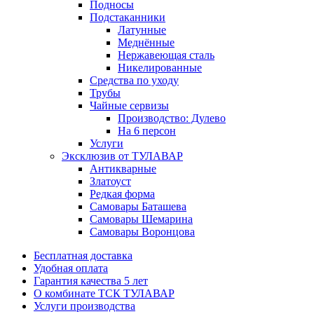
Подносы
Подстаканники
Латунные
Меднённые
Нержавеющая сталь
Никелированные
Средства по уходу
Трубы
Чайные сервизы
Производство: Дулево
На 6 персон
Услуги
Эксклюзив от ТУЛАВАР
Антикварные
Златоуст
Редкая форма
Самовары Баташева
Самовары Шемарина
Самовары Воронцова
Бесплатная доставка
Удобная оплата
Гарантия качества 5 лет
О комбинате ТСК ТУЛАВАР
Услуги производства