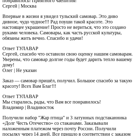
понравилось! Приятного чаепития!
Сергей
| Москва
Впервые в жизни я увидел тульский самовар. Это диво
дивное, чудо чудное!!! Рад поуши такой красоте. Это
настоящее украшение! Просто не вериться, что это создано
руками человека. Самовары, как часть русской культуры,
обязаны жить вечно. Спасибо и удачи!
Ответ ТУЛАВАР
Сергей, спасибо что оставили свою оценку нашим самоварам.
Уверены, что самовар долгие годы будет дарить тепло вашему
дому!
Олег
| Не указан
Заказ — самовар пришёл, получил. Большое спасибо за такую
красоту! Всех Вам Благ!!!
Ответ ТУЛАВАР
Мы старались, рады, что Вам все понравилось!
Владимир
| Владивосток
Получили набор "Жар птица" и 3 латунных подстаканника
«Долг Честь Отечество» со стаканами. Заказывали
наложенным платежом через почту России. Получили
посылку через 14 дней. Все пришло в соответствии с заказом