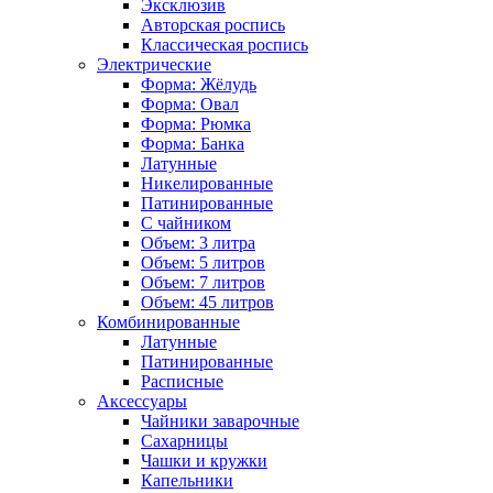
Эксклюзив
Авторская роспись
Классическая роспись
Электрические
Форма: Жёлудь
Форма: Овал
Форма: Рюмка
Форма: Банка
Латунные
Никелированные
Патинированные
С чайником
Объем: 3 литра
Объем: 5 литров
Объем: 7 литров
Объем: 45 литров
Комбинированные
Латунные
Патинированные
Расписные
Аксессуары
Чайники заварочные
Сахарницы
Чашки и кружки
Капельники