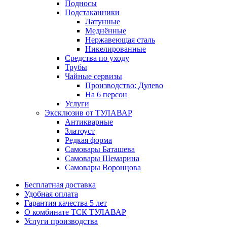
Подносы
Подстаканники
Латунные
Меднённые
Нержавеющая сталь
Никелированные
Средства по уходу
Трубы
Чайные сервизы
Производство: Дулево
На 6 персон
Услуги
Эксклюзив от ТУЛАВАР
Антикварные
Златоуст
Редкая форма
Самовары Баташева
Самовары Шемарина
Самовары Воронцова
Бесплатная доставка
Удобная оплата
Гарантия качества 5 лет
О комбинате ТСК ТУЛАВАР
Услуги производства