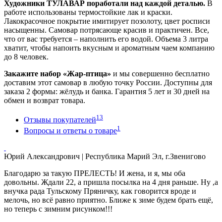
Художники ТУЛАВАР поработали над каждой деталью.
В
работе использованы термостойкие лак и краски.
Лакокрасочное покрытие имитирует позолоту, цвет росписи
насыщенны. Самовар потрясающе красив и практичен. Все,
что от вас требуется – наполнить его водой. Объема 3 литра
хватит, чтобы напоить вкусным и ароматным чаем компанию
до 8 человек.
Закажите набор «Жар-птица»
и мы совершенно бесплатно
доставим этот самовар в любую точку России. Доступны для
заказа 2 формы: жёлудь и банка. Гарантия 5 лет и 30 дней на
обмен и возврат товара.
13
Отзывы покупателей
1
Вопросы и ответы о товаре
Юрий Александрович
| Республика Марий Эл, г.Звенигово
Благодарю за такую ПРЕЛЕСТЬ! И жена, и я, мы оба
довольны. Ждали 22, а пришла посылка на 4 дня раньше. Ну ,а
внучка рада Тульскому Пряничку, как говорится вроде и
мелочь, но всё равно приятно. Ближе к зиме будем брать ещё,
но теперь с зимним рисунком!!!