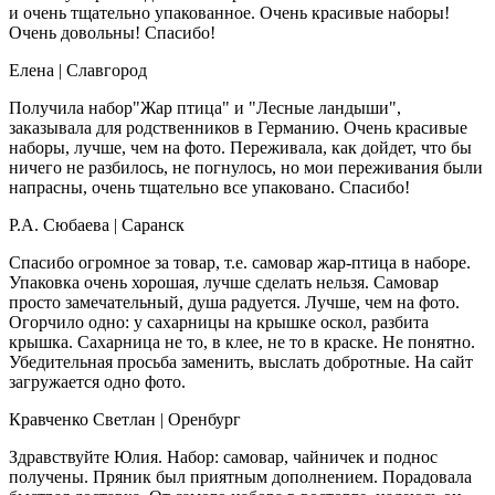
и очень тщательно упакованное. Очень красивые наборы!
Очень довольны! Спасибо!
Елена
| Славгород
Получила набор"Жар птица" и "Лесные ландыши",
заказывала для родственников в Германию. Очень красивые
наборы, лучше, чем на фото. Переживала, как дойдет, что бы
ничего не разбилось, не погнулось, но мои переживания были
напрасны, очень тщательно все упаковано. Спасибо!
Р.А. Сюбаева
| Саранск
Спасибо огромное за товар, т.е. самовар жар-птица в наборе.
Упаковка очень хорошая, лучше сделать нельзя. Самовар
просто замечательный, душа радуется. Лучше, чем на фото.
Огорчило одно: у сахарницы на крышке оскол, разбита
крышка. Сахарница не то, в клее, не то в краске. Не понятно.
Убедительная просьба заменить, выслать добротные. На сайт
загружается одно фото.
Кравченко Светлан
| Оренбург
Здравствуйте Юлия. Набор: самовар, чайничек и поднос
получены. Пряник был приятным дополнением. Порадовала