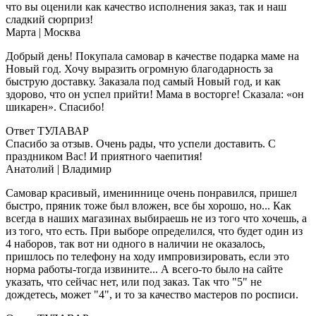
что вы оценили как качество исполнения заказ, так и наш
сладкий сюрприз!
Марта
| Москва
Добрый день! Покупала самовар в качестве подарка маме на
Новый год. Хочу выразить огромную благодарность за
быструю доставку. Заказала под самый Новый год, и как
здорово, что он успел прийти! Мама в восторге! Сказала: «он
шикарен». Спасибо!
Ответ ТУЛАВАР
Спасибо за отзыв. Очень рады, что успели доставить. С
праздником Вас! И приятного чаепития!
Анатолий
| Владимир
Самовар красивый, имениннице очень понравился, пришел
быстро, пряник тоже был вложен, все бы хорошо, но... Как
всегда в наших магазинах выбираешь не из того что хочешь, а
из того, что есть. При выборе определился, что будет один из
4 наборов, так вот ни одного в наличии не оказалось,
пришлось по телефону на ходу импровизировать, если это
норма работы-тогда извините... А всего-то было на сайте
указать, что сейчас нет, или под заказ. Так что "5" не
дождетесь, может "4", и то за качество мастеров по росписи.