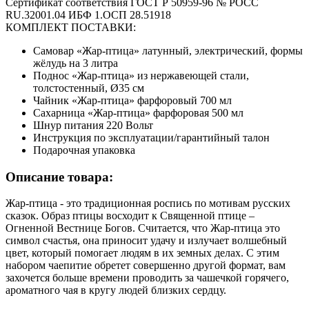
Сертификат соответствия ГОСТ Р 50959-96 № РОСС
RU.32001.04 ИБФ 1.ОСП 28.51918
КОМПЛЕКТ ПОСТАВКИ:
Самовар «Жар-птица» латунный, электрический, формы
жёлудь на 3 литра
Поднос «Жар-птица» из нержавеющей стали,
толстостенный, Ø35 см
Чайник «Жар-птица» фарфоровый 700 мл
Сахарница «Жар-птица» фарфоровая 500 мл
Шнур питания 220 Вольт
Инструкция по эксплуатации/гарантийный талон
Подарочная упаковка
Описание товара:
Жар-птица - это традиционная роспись по мотивам русских
сказок. Образ птицы восходит к Священной птице –
Огненной Вестнице Богов. Считается, что Жар-птица это
символ счастья, она приносит удачу и излучает волшебный
цвет, который помогает людям в их земных делах. С этим
набором чаепитие обретет совершенно другой формат, вам
захочется больше времени проводить за чашечкой горячего,
ароматного чая в кругу людей близких сердцу.