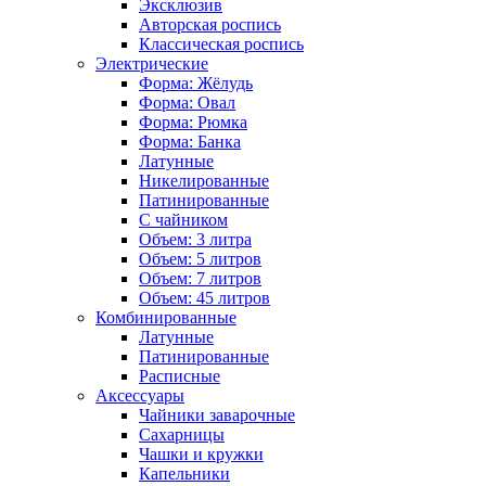
Эксклюзив
Авторская роспись
Классическая роспись
Электрические
Форма: Жёлудь
Форма: Овал
Форма: Рюмка
Форма: Банка
Латунные
Никелированные
Патинированные
С чайником
Объем: 3 литра
Объем: 5 литров
Объем: 7 литров
Объем: 45 литров
Комбинированные
Латунные
Патинированные
Расписные
Аксессуары
Чайники заварочные
Сахарницы
Чашки и кружки
Капельники