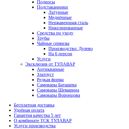
Подносы
Подстаканники
Латунные
Меднённые
Нержавеющая сталь
Никелированные
Средства по уходу
Трубы
Чайные сервизы
Производство: Дулево
На 6 персон
Услуги
Эксклюзив от ТУЛАВАР
Антикварные
Златоуст
Редкая форма
Самовары Баташева
Самовары Шемарина
Самовары Воронцова
Бесплатная доставка
Удобная оплата
Гарантия качества 5 лет
О комбинате ТСК ТУЛАВАР
Услуги производства