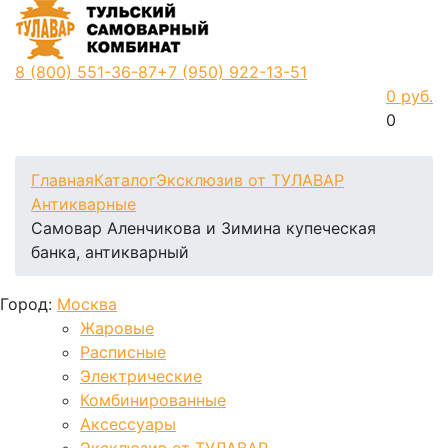
8 (800)
551-36-87
+7 (950)
922-13-51
0 руб.
0
Фиксируем цены и доставка бесплатно до 15 августа
Главная
Каталог
Эксклюзив от ТУЛАВАР
Антикварные
Самовар Аленчикова и Зимина купеческая
банка, антикварный
Город:
Москва
Жаровые
Расписные
Электрические
Комбинированные
Аксессуары